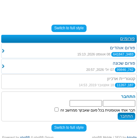
Switch to full style
פורומים
פורום אוהדים
3483, 641847
08 אוגוסט 2026, 15:13
פורום שכונה
742, 99846
07 יולי 2026, 20:57
קטגוריית ארכיון
187, 11267
18 אוקטובר 2019, 14:53
התחבר
חבר אותי אוטומטית בכל פעם שאבקר ממחשב זה
Switch to full style
Powered by
phpBB
© phpBB Group.
.
phpBB Mobile / SEO by
Artodia