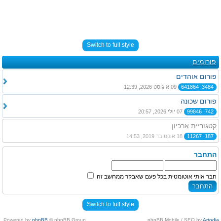
Switch to full style
פורומים
פורום אוהדים
3484, 641864
09 אוגוסט 2026, 12:39
פורום שכונה
742, 99846
07 יולי 2026, 20:57
קטגוריית ארכיון
187, 11267
18 אוקטובר 2019, 14:53
התחבר
חבר אותי אוטומטית בכל פעם שאבקר ממחשב זה
Switch to full style
Powered by
phpBB
© phpBB Group.
.
phpBB Mobile / SEO by
Artodia