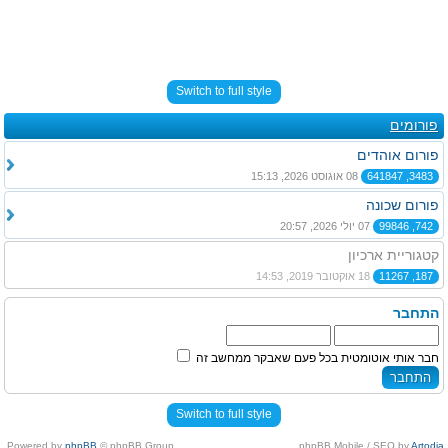
Switch to full style
פורומים
פורום אוהדים
3483, 641847
08 אוגוסט 2026, 15:13
פורום שכונה
742, 99846
07 יולי 2026, 20:57
קטגוריית ארכיון
187, 11267
18 אוקטובר 2019, 14:53
התחבר
חבר אותי אוטומטית בכל פעם שאבקר ממחשב זה
Switch to full style
Powered by
phpBB
© phpBB Group.
.
phpBB Mobile / SEO by
Artodia