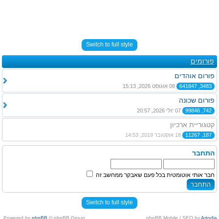
Switch to full style
פורומים
פורום אוהדים
3483, 641847
08 אוגוסט 2026, 15:13
פורום שכונה
742, 99846
07 יולי 2026, 20:57
קטגוריית ארכיון
187, 11267
18 אוקטובר 2019, 14:53
התחבר
חבר אותי אוטומטית בכל פעם שאבקר ממחשב זה
Switch to full style
Powered by
phpBB
© phpBB Group.
.
phpBB Mobile / SEO by
Artodia