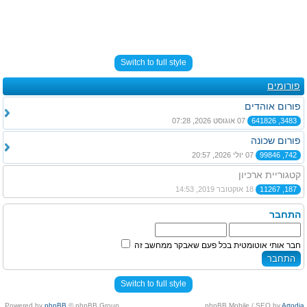
Switch to full style
פורומים
פורום אוהדים
3483, 641826
07 אוגוסט 2026, 07:28
פורום שכונה
742, 99846
07 יולי 2026, 20:57
קטגוריית ארכיון
187, 11267
18 אוקטובר 2019, 14:53
התחבר
חבר אותי אוטומטית בכל פעם שאבקר ממחשב זה
Switch to full style
Powered by
phpBB
© phpBB Group.
.
phpBB Mobile / SEO by
Artodia