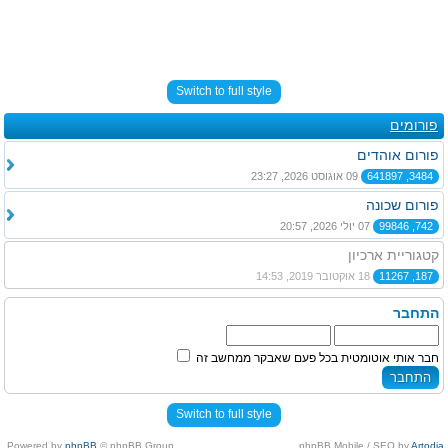
Switch to full style
פורומים
פורום אוהדים
3484, 641897
09 אוגוסט 2026, 23:27
פורום שכונה
742, 99846
07 יולי 2026, 20:57
קטגוריית ארכיון
187, 11267
18 אוקטובר 2019, 14:53
התחבר
חבר אותי אוטומטית בכל פעם שאבקר ממחשב זה
Switch to full style
Powered by
phpBB
© phpBB Group.
.
phpBB Mobile / SEO by
Artodia