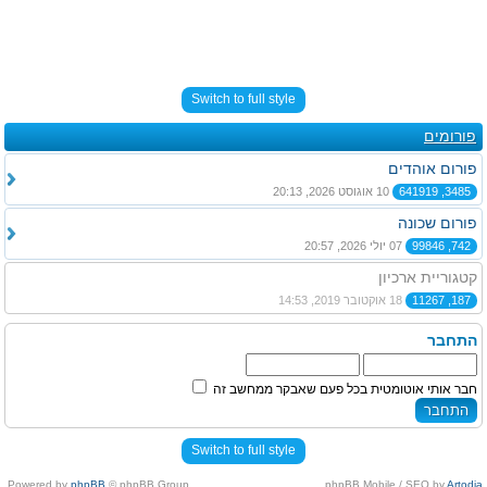
Switch to full style
פורומים
פורום אוהדים
3485, 641919
10 אוגוסט 2026, 20:13
פורום שכונה
742, 99846
07 יולי 2026, 20:57
קטגוריית ארכיון
187, 11267
18 אוקטובר 2019, 14:53
התחבר
חבר אותי אוטומטית בכל פעם שאבקר ממחשב זה
Switch to full style
Powered by
phpBB
© phpBB Group.
.
phpBB Mobile / SEO by
Artodia