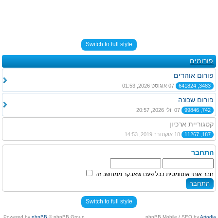
Switch to full style
פורומים
פורום אוהדים
3483, 641824
07 אוגוסט 2026, 01:53
פורום שכונה
742, 99846
07 יולי 2026, 20:57
קטגוריית ארכיון
187, 11267
18 אוקטובר 2019, 14:53
התחבר
חבר אותי אוטומטית בכל פעם שאבקר ממחשב זה
Switch to full style
Powered by
phpBB
© phpBB Group.
.
phpBB Mobile / SEO by
Artodia