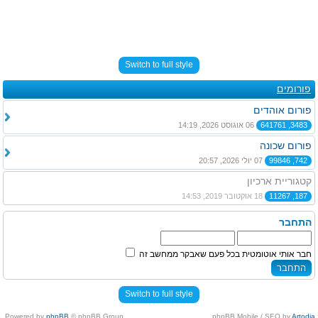
Switch to full style
פורומים
פורום אוהדים
3483, 641761
06 אוגוסט 2026, 14:19
פורום שכונה
742, 99846
07 יולי 2026, 20:57
קטגוריית ארכיון
187, 11267
18 אוקטובר 2019, 14:53
התחבר
חבר אותי אוטומטית בכל פעם שאבקר ממחשב זה
Switch to full style
Powered by
phpBB
© phpBB Group.
.
phpBB Mobile / SEO by
Artodia