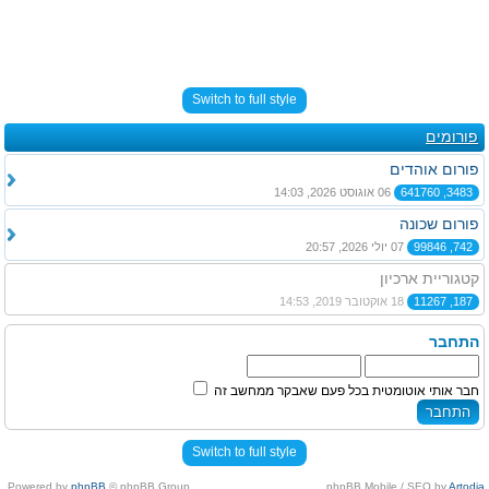
Switch to full style
פורומים
פורום אוהדים
3483, 641760
06 אוגוסט 2026, 14:03
פורום שכונה
742, 99846
07 יולי 2026, 20:57
קטגוריית ארכיון
187, 11267
18 אוקטובר 2019, 14:53
התחבר
חבר אותי אוטומטית בכל פעם שאבקר ממחשב זה
Switch to full style
Powered by
phpBB
© phpBB Group.
.
phpBB Mobile / SEO by
Artodia