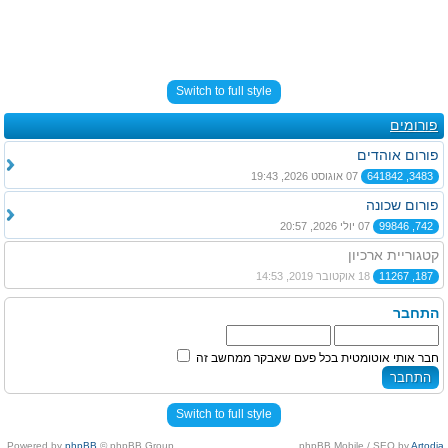
Switch to full style
פורומים
פורום אוהדים
3483, 641842
07 אוגוסט 2026, 19:43
פורום שכונה
742, 99846
07 יולי 2026, 20:57
קטגוריית ארכיון
187, 11267
18 אוקטובר 2019, 14:53
התחבר
חבר אותי אוטומטית בכל פעם שאבקר ממחשב זה
Switch to full style
Powered by
phpBB
© phpBB Group.
.
phpBB Mobile / SEO by
Artodia