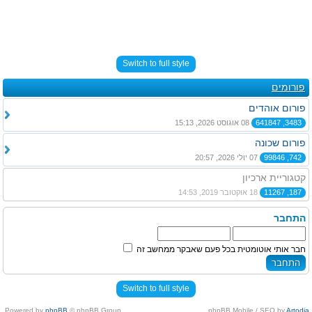
Switch to full style
פורומים
פורום אוהדים
3483, 641847
08 אוגוסט 2026, 15:13
פורום שכונה
742, 99846
07 יולי 2026, 20:57
קטגוריית ארכיון
187, 11267
18 אוקטובר 2019, 14:53
התחבר
חבר אותי אוטומטית בכל פעם שאבקר ממחשב זה
Switch to full style
Powered by
phpBB
© phpBB Group.
.
phpBB Mobile / SEO by
Artodia