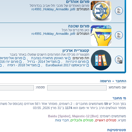
פורום אוהדים
פורום האוהדים של מכבי תל-אביב בכדורסל
המנהלים:
jol9
,
Holiday_Armadillo
,
rc4991
פורום שכונה
כאן מדברים על הכל
המנהלים:
jol9
,
Holiday_Armadillo
,
rc4991
קטגוריית ארכיון
הקטגוריה מכילה את הפורומים הישנים שפעלו באתר בעבר
תת פורומים:
שי האוזמן מתארח בצהבת
,
פורום אולימפיאדת לו
פורום היכרויות
,
מונדיאל 2014 - ברזיל
,
פורום יורו 2016
יורובאסקט EuroBasket 2017
,
מונדיאל 2018 - רוסיה
,
התחבר
•
הרשמה
שם משתמש:
ססמה:
מי מחובר
בסך הכול יש
59
משתמשים מחוברים :: 2 רשומים, מוסתר אחד ו־56 אורחים (מבוסס על משתמשים פעילים ב־5 הדקות האחרונות)
מספר הגולשים הרב ביותר אי-פעם הוא
1174
ב־31 מרץ 2026, 03:55
משתמשים רשומים:
Majestic-12 [Bot]
,
Baidu [Spider]
מקרא:
מנהלים ראשיים
,
מנהלים גלובליים
,
חברי צוות
סטטיסטיקות