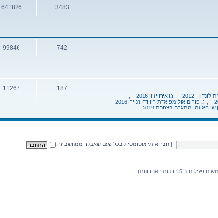
641826
3483
נושאים
הודעות
99846
742
נושאים
הודעות
11267
187
נדון - 2012
,
אירוויזיון 2016
,
נושאים
הודעות
,
פורום אולימפיאדת ריו דה ז'ניירו 2016
,
שי האוזמן מתארח בצהבת 2019
|
חבר אותי אוטומטית בכל פעם שאבקר ממחשב זה