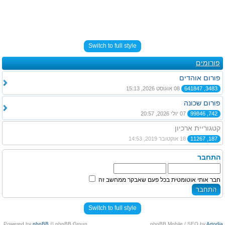
Switch to full style
פורומים
פורום אוהדים
3483, 641847
08 אוגוסט 2026, 15:13
פורום שכונה
742, 99846
07 יולי 2026, 20:57
קטגוריית ארכיון
187, 11267
18 אוקטובר 2019, 14:53
התחבר
חבר אותי אוטומטית בכל פעם שאבקר ממחשב זה
Switch to full style
Powered by
phpBB
© phpBB Group.
.
phpBB Mobile / SEO by
Artodia