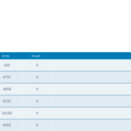
תגובות
צפיות
160
0
4757
0
4959
0
6231
0
16160
0
6452
0