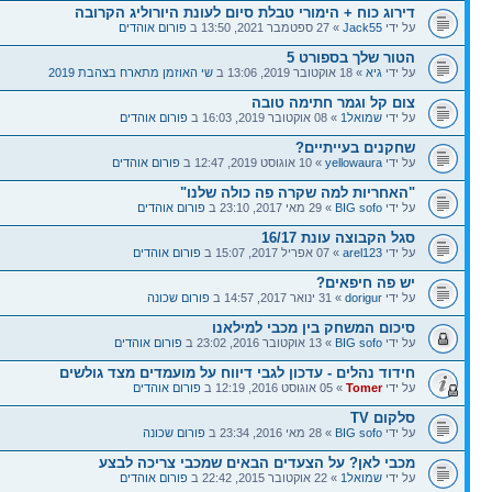
דירוג כוח + הימורי טבלת סיום לעונת היורוליג הקרובה
על ידי
Jack55
» 27 ספטמבר 2021, 13:50 ב
פורום אוהדים
הטור שלך בספורט 5
על ידי
גיא
» 18 אוקטובר 2019, 13:06 ב
שי האוזמן מתארח בצהבת 2019
צום קל וגמר חתימה טובה
על ידי
שמואל1
» 08 אוקטובר 2019, 16:03 ב
פורום אוהדים
שחקנים בעייתיים?
על ידי
yellowaura
» 10 אוגוסט 2019, 12:47 ב
פורום אוהדים
"האחריות למה שקרה פה כולה שלנו"
על ידי
BIG sofo
» 29 מאי 2017, 23:10 ב
פורום אוהדים
סגל הקבוצה עונת 16/17
על ידי
arel123
» 07 אפריל 2017, 15:07 ב
פורום אוהדים
יש פה חיפאים?
על ידי
dorigur
» 31 ינואר 2017, 14:57 ב
פורום שכונה
סיכום המשחק בין מכבי למילאנו
על ידי
BIG sofo
» 13 אוקטובר 2016, 23:02 ב
פורום אוהדים
חידוד נהלים - עדכון לגבי דיווח על מועמדים מצד גולשים
על ידי
Tomer
» 05 אוגוסט 2016, 12:19 ב
פורום אוהדים
סלקום TV
על ידי
BIG sofo
» 28 מאי 2016, 23:34 ב
פורום שכונה
מכבי לאן? על הצעדים הבאים שמכבי צריכה לבצע
על ידי
שמואל1
» 22 אוקטובר 2015, 22:42 ב
פורום אוהדים