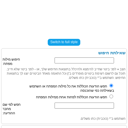
Switch to full style
שאילתת חיפוש
חיפוש מילות
מפתח:
הצב
+
לפני ביטוי שחייב להימצא ולהיכלל בתוצאות החיפוש שלך, או
-
לפני ביטוי שלא חייב.
תוכל גם לרשום רשימת ביטויים מופרדים ב־
|
וכל התאמה מאחד הביטויים יוצג לך בתוצאות
החיפוש. השתמש ב־* (כוכבית) כתו משלים.
חפש הודעות הכוללות את כל מילות המפתח או השתמש
בשאילתה כפי שהוכנסה
חפש הודעות הכוללות לפחות אחת ממילות המפתח
חפש לפי שם
מחבר
ההודעה:
השתמש ב־* (כוכבית) כתו משלים.