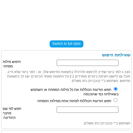
Switch to full style
שאילתת חיפוש
חיפוש מילות
מפתח:
הצב
+
לפני ביטוי שחייב להימצא ולהיכלל בתוצאות החיפוש שלך, או
-
לפני ביטוי שלא חייב.
תוכל גם לרשום רשימת ביטויים מופרדים ב־
|
וכל התאמה מאחד הביטויים יוצג לך בתוצאות
החיפוש. השתמש ב־* (כוכבית) כתו משלים.
חפש הודעות הכוללות את כל מילות המפתח או השתמש
בשאילתה כפי שהוכנסה
חפש הודעות הכוללות לפחות אחת ממילות המפתח
חפש לפי שם
מחבר
ההודעה:
השתמש ב־* (כוכבית) כתו משלים.