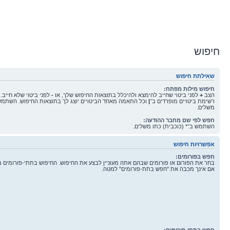
חיפוש
שאילתת חיפוש
חיפוש מילות מפתח:
הצב
+
לפני ביטוי שחייב להימצא ולהיכלל בתוצאות החיפוש שלך, או
-
לפני ביטוי שלא חייב.
רשימת ביטויים מופרדים ב־
|
וכל התאמה מאחד הביטויים יוצג לך בתוצאות החיפוש. השתמש 
משלים.
חפש לפי שם מחבר ההודעה:
השתמש ב־* (כוכבית) כתו משלים.
אפשרויות חיפוש
חפש בפורומים:
בחר את הפורום או פורומים שבהם אתה מעוניין לבצע את החיפוש. החיפוש בתתי-פורומים 
אם אינך מכבה את "חפש בתת-פורומים" למטה.