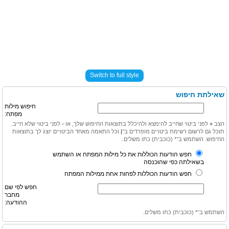
Switch to full style
שאילתת חיפוש
חיפוש מילות
מפתח:
הצב
+
לפני ביטוי שחייב להימצא ולהיכלל בתוצאות החיפוש שלך, או
-
לפני ביטוי שלא חייב.
תוכל גם לרשום רשימת ביטויים מופרדים ב־
|
וכל התאמה מאחד הביטויים יוצג לך בתוצאות
החיפוש. השתמש ב־* (כוכבית) כתו משלים.
חפש הודעות הכוללות את כל מילות המפתח או השתמש
בשאילתה כפי שהוכנסה
חפש הודעות הכוללות לפחות אחת ממילות המפתח
חפש לפי שם
מחבר
ההודעה:
השתמש ב־* (כוכבית) כתו משלים.