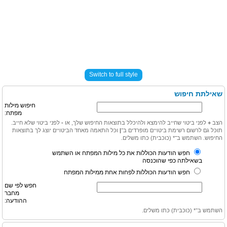
Switch to full style
שאילתת חיפוש
חיפוש מילות
מפתח:
הצב
+
לפני ביטוי שחייב להימצא ולהיכלל בתוצאות החיפוש שלך, או
-
לפני ביטוי שלא חייב.
תוכל גם לרשום רשימת ביטויים מופרדים ב־
|
וכל התאמה מאחד הביטויים יוצג לך בתוצאות
החיפוש. השתמש ב־* (כוכבית) כתו משלים.
חפש הודעות הכוללות את כל מילות המפתח או השתמש
בשאילתה כפי שהוכנסה
חפש הודעות הכוללות לפחות אחת ממילות המפתח
חפש לפי שם
מחבר
ההודעה:
השתמש ב־* (כוכבית) כתו משלים.