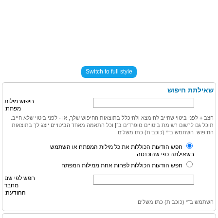
Switch to full style
שאילתת חיפוש
חיפוש מילות
מפתח:
הצב
+
לפני ביטוי שחייב להימצא ולהיכלל בתוצאות החיפוש שלך, או
-
לפני ביטוי שלא חייב.
תוכל גם לרשום רשימת ביטויים מופרדים ב־
|
וכל התאמה מאחד הביטויים יוצג לך בתוצאות
החיפוש. השתמש ב־* (כוכבית) כתו משלים.
חפש הודעות הכוללות את כל מילות המפתח או השתמש
בשאילתה כפי שהוכנסה
חפש הודעות הכוללות לפחות אחת ממילות המפתח
חפש לפי שם
מחבר
ההודעה:
השתמש ב־* (כוכבית) כתו משלים.