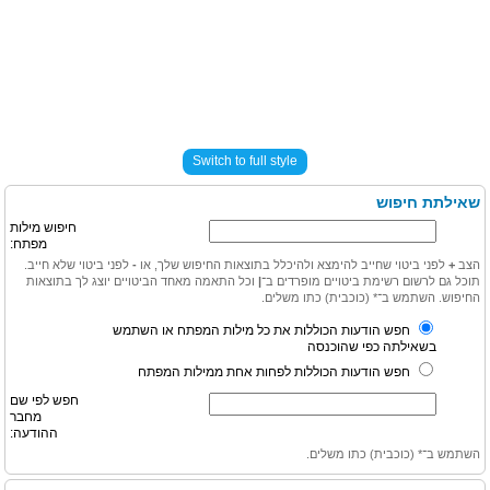
Switch to full style
שאילתת חיפוש
חיפוש מילות
מפתח:
הצב
+
לפני ביטוי שחייב להימצא ולהיכלל בתוצאות החיפוש שלך, או
-
לפני ביטוי שלא חייב.
תוכל גם לרשום רשימת ביטויים מופרדים ב־
|
וכל התאמה מאחד הביטויים יוצג לך בתוצאות
החיפוש. השתמש ב־* (כוכבית) כתו משלים.
חפש הודעות הכוללות את כל מילות המפתח או השתמש
בשאילתה כפי שהוכנסה
חפש הודעות הכוללות לפחות אחת ממילות המפתח
חפש לפי שם
מחבר
ההודעה:
השתמש ב־* (כוכבית) כתו משלים.