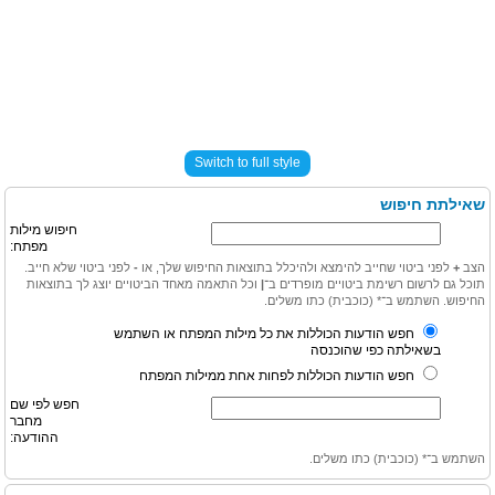
Switch to full style
שאילתת חיפוש
חיפוש מילות
מפתח:
הצב
+
לפני ביטוי שחייב להימצא ולהיכלל בתוצאות החיפוש שלך, או
-
לפני ביטוי שלא חייב.
תוכל גם לרשום רשימת ביטויים מופרדים ב־
|
וכל התאמה מאחד הביטויים יוצג לך בתוצאות
החיפוש. השתמש ב־* (כוכבית) כתו משלים.
חפש הודעות הכוללות את כל מילות המפתח או השתמש
בשאילתה כפי שהוכנסה
חפש הודעות הכוללות לפחות אחת ממילות המפתח
חפש לפי שם
מחבר
ההודעה:
השתמש ב־* (כוכבית) כתו משלים.