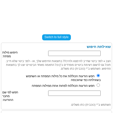
Switch to full style
שאילתת חיפוש
חיפוש מילות
מפתח:
הצב
+
לפני ביטוי שחייב להימצא ולהיכלל בתוצאות החיפוש שלך, או
-
לפני ביטוי שלא חייב.
תוכל גם לרשום רשימת ביטויים מופרדים ב־
|
וכל התאמה מאחד הביטויים יוצג לך בתוצאות
החיפוש. השתמש ב־* (כוכבית) כתו משלים.
חפש הודעות הכוללות את כל מילות המפתח או השתמש
בשאילתה כפי שהוכנסה
חפש הודעות הכוללות לפחות אחת ממילות המפתח
חפש לפי שם
מחבר
ההודעה:
השתמש ב־* (כוכבית) כתו משלים.