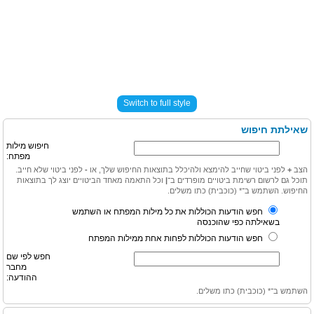
Switch to full style
שאילתת חיפוש
חיפוש מילות
מפתח:
הצב
+
לפני ביטוי שחייב להימצא ולהיכלל בתוצאות החיפוש שלך, או
-
לפני ביטוי שלא חייב.
תוכל גם לרשום רשימת ביטויים מופרדים ב־
|
וכל התאמה מאחד הביטויים יוצג לך בתוצאות
החיפוש. השתמש ב־* (כוכבית) כתו משלים.
חפש הודעות הכוללות את כל מילות המפתח או השתמש
בשאילתה כפי שהוכנסה
חפש הודעות הכוללות לפחות אחת ממילות המפתח
חפש לפי שם
מחבר
ההודעה:
השתמש ב־* (כוכבית) כתו משלים.