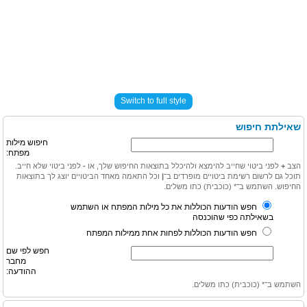
Switch to full style
שאילתת חיפוש
חיפוש מילות
מפתח:
הצב
+
לפני ביטוי שחייב להימצא ולהיכלל בתוצאות החיפוש שלך, או
-
לפני ביטוי שלא חייב.
תוכל גם לרשום רשימת ביטויים מופרדים ב־
|
וכל התאמה מאחד הביטויים יוצג לך בתוצאות
החיפוש. השתמש ב־* (כוכבית) כתו משלים.
חפש הודעות הכוללות את כל מילות המפתח או השתמש
בשאילתה כפי שהוכנסה
חפש הודעות הכוללות לפחות אחת ממילות המפתח
חפש לפי שם
מחבר
ההודעה:
השתמש ב־* (כוכבית) כתו משלים.