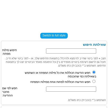
Switch to full style
שאילתת חיפוש
חיפוש מילות
מפתח:
הצב
+
לפני ביטוי שחייב להימצא ולהיכלל בתוצאות החיפוש שלך, או
-
לפני ביטוי שלא חייב.
תוכל גם לרשום רשימת ביטויים מופרדים ב־
|
וכל התאמה מאחד הביטויים יוצג לך בתוצאות
החיפוש. השתמש ב־* (כוכבית) כתו משלים.
חפש הודעות הכוללות את כל מילות המפתח או השתמש
בשאילתה כפי שהוכנסה
חפש הודעות הכוללות לפחות אחת ממילות המפתח
חפש לפי שם
מחבר
ההודעה:
השתמש ב־* (כוכבית) כתו משלים.