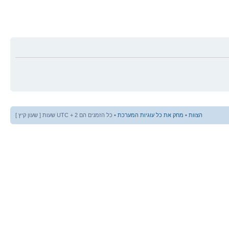
הצוות
•
מחק את כל עוגיות המערכת
• כל הזמנים הם UTC + 2 שעות [ שעון קיץ ]