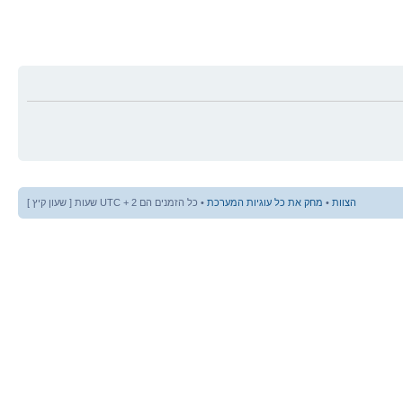
הצוות
•
מחק את כל עוגיות המערכת
• כל הזמנים הם UTC + 2 שעות [ שעון קיץ ]