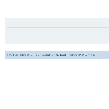
הצוות
•
מחק את כל עוגיות המערכת
• כל הזמנים הם UTC + 2 שעות [ שעון קיץ ]