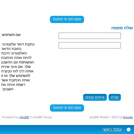
Switch to full style
שלח ססמה
שם משתמש:
כתובת דואר אלקטרוני:
כתובת הדואר
האלקטרוני חייבת
להיות אותה הכתובת
המשותפת עם החשבון
שלך. אם אינך שינית
אותה דרך לוח הבקרה
למשתמש שלך אז זו
אותה הכתובת אשר
רשמת איתה את
חשבונך.
Switch to full style
Powered by
phpBB
© phpBB Group.
.
phpBB Mobile / SEO by
Artodia
עמוד ראשי