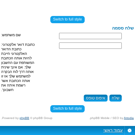
Switch to full style
שלח ססמה
שם משתמש:
כתובת דואר אלקטרוני:
כתובת הדואר
האלקטרוני חייבת
להיות אותה הכתובת
המשותפת עם החשבון
שלך. אם אינך שינית
אותה דרך לוח הבקרה
למשתמש שלך אז זו
אותה הכתובת אשר
רשמת איתה את
חשבונך.
Switch to full style
Powered by
phpBB
© phpBB Group.
.
phpBB Mobile / SEO by
Artodia
עמוד ראשי