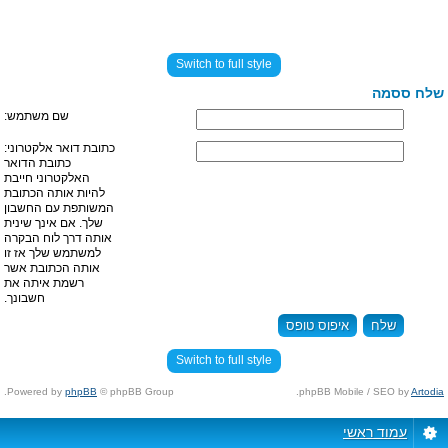
Switch to full style
שלח ססמה
שם משתמש:
כתובת דואר אלקטרוני:
כתובת הדואר
האלקטרוני חייבת
להיות אותה הכתובת
המשותפת עם החשבון
שלך. אם אינך שינית
אותה דרך לוח הבקרה
למשתמש שלך אז זו
אותה הכתובת אשר
רשמת איתה את
חשבונך.
Switch to full style
Powered by
phpBB
© phpBB Group.
.
phpBB Mobile / SEO by
Artodia
עמוד ראשי