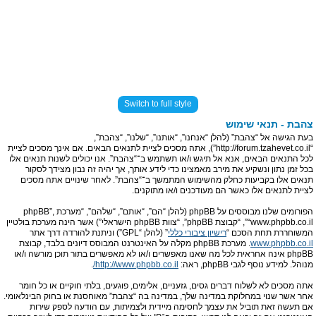
Switch to full style
צהבת - תנאי שימוש
בעת הגישה אל “צהבת” (להלן “אנחנו”, “אותנו”, “שלנו”, “צהבת”,
“http://forum.tzahevet.co.il”), אתה מסכים לציית לתנאים הבאים. אם אינך מסכים לציית
לכל התנאים הבאים, אנא אל תיגש ו/או תשתמש ב־“צהבת”. אנו יכולים לשנות תנאים אלו
בכל זמן נתון ונשקיע את מירב מאמצינו כדי לידע אותך, אך יהיה זה נבון מצידך לסקור
תנאים אלו בקביעות כחלק מהשימוש המתמשך ב־“צהבת”. לאחר שינויים אתה מסכים
לציית לתנאים אלו כאשר הם מעודכנים ו/או מתוקנים.
הפורומים שלנו מבוססים על phpBB (להלן “הם”, “אותם”, “שלהם”, “מערכת phpBB”,
“www.phpbb.co.il”, “קבוצת phpBB”, “צוות phpBB הישראלי”) אשר הינה מערכת בולטיין
המשוחררת תחת הסכם “
רישיון ציבורי כללי
” (להלן “GPL”) וניתנת להורדה דרך אתר
www.phpbb.co.il
. מערכת phpBB מקלה על האינטרנט המבוסס דיונים בלבד, קבוצת
phpBB אינה אחראית לכל מה שאנו מאפשרים ו/או לא מאפשרים בתור תוכן מורשה ו/או
מנוהל. למידע נוסף לגבי phpBB, ראה:
http://www.phpbb.co.il/
.
אתה מסכים לא לשלוח דברים גסים, גזעניים, אלימים, פוגעים, בלתי חוקיים או כל חומר
אחר אשר שנוי במחלוקת במדינה שלך, במדינה בה “צהבת” מאוחסנת או בחוק הבינלאומי.
אם תעשה זאת תוביל את עצמך לחסימה מיידית ולצמיתות, עם הודעה לספק שירות