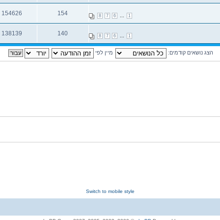
תגובות
צפיות
154626
154
...
8
7
6
1
תגובות
צפיות
138139
140
...
8
7
6
1
תגובות
צפיות
הצג נושאים קודמים:
מיין לפי
Switch to mobile style