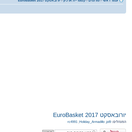
עמוד ראשי
‹
פורומים
‹
קטגוריית ארכיון
‹
יורובאסקט EuroBasket 2017
יורובאסקט EuroBasket 2017
המנהלים:
jol9
,
Holiday_Armadillo
,
rc4991
פורום נעול