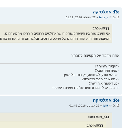
Re: אתלטיקה
על ידי
felix_r
» 22 אוגוסט 2016, 01:19
jol9 כתב:
אני חושב שזה בין השאר קשור לזה שהאתלטים הרוסים הורחקו מהמשחקים.
המקצוע הזה הוא אחד החזקים של אתלטים רוסים, ובלעדיהם זה נראה הרבה פח
אתה מדבר על הקפיצה לגובה?
- דוקטור, תעזור לי!
- ממה אתה סובל?
- אני לא אוכל, לא שותה, רק בוכה כל הזמן.
- אתה אוהד מכבי בכדורסל?
- כן, דוקטור, איך ידעת?
- חביבי, יש לך מקרה חמור של פדרמאניה-דיפרסיה!
Re: אתלטיקה
על ידי
jol9
» 22 אוגוסט 2016, 01:45
felix_r כתב:
jol9 כתב: