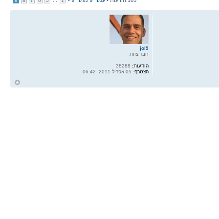
9
8
7
6
5
1
jol9
חבר צוות
הודעות:
38288
הצטרף:
05 אפריל 2011, 06:42
ח
ל