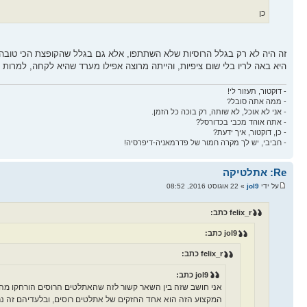
כן
היא באה לריו בלי שום ציפיות, והייתה מרוצה אפילו מערד שהיא לקחה, למרות
- דוקטור, תעזור לי!
- ממה אתה סובל?
- אני לא אוכל, לא שותה, רק בוכה כל הזמן.
- אתה אוהד מכבי בכדורסל?
- כן, דוקטור, איך ידעת?
- חביבי, יש לך מקרה חמור של פדרמאניה-דיפרסיה!
Re: אתלטיקה
על ידי
jol9
» 22 אוגוסט 2016, 08:52
felix_r כתב:
jol9 כתב:
felix_r כתב:
jol9 כתב:
אני חושב שזה בין השאר קשור לזה שהאתלטים הרוסים הורחקו מ
המקצוע הזה הוא אחד החזקים של אתלטים רוסים, ובלעדיהם זה נ