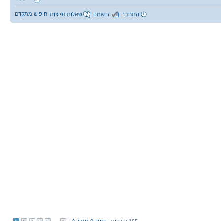
חיפוש מתקדם
התחבר
הרשמה
שאלות נפוצות
165 הודעות •
עמוד
9
מתוך
9
•
...