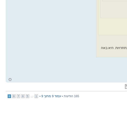
 ניתוחים ולא השתתפה כל השנה בתחרויות. היא באה
ח
ל
165 הודעות •
עמוד
9
מתוך
9
•
...
9
8
7
6
5
1