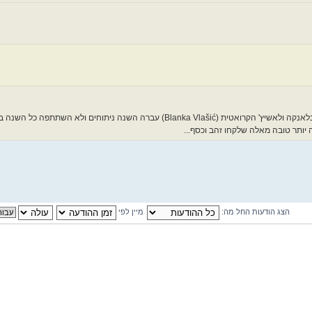
זה היה לא רק בגלל הרוסיות שלא השתתפו, אלא גם בגלל שהקופצת הכי טובה בלאנקה ולאשיץ' הקרואטית (Blanka Vlašić) עברה השנה
 יותר טובה מאלה שלקחו זהב וכסף...
הצג הודעות החל מה:
מיין לפי