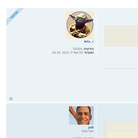
felix_r
הודעות:
53204
הצטרף:
05 אפריל 2011, 18:18
ח
ל
jol9
חבר צוות