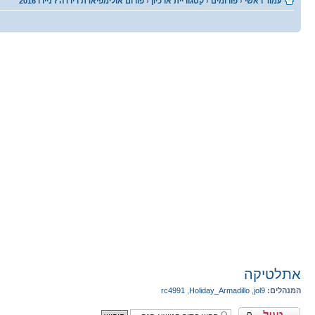
עמוד ראשי
‹
פורומים
‹
קטגוריית ארכיון
‹
פורום אולימפיאדת ריו דה ז'ניירו 2016
אתלטיקה
המנהלים:
jol9
,
Holiday_Armadillo
,
rc4991
נושא נעול