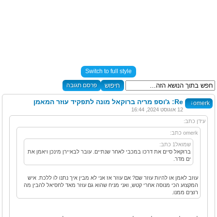
Switch to full style
פרסם תגובה
Re: ג'וספ מריה ברוקאל מונה לתפקיד עוזר המאמן
↓
omerk
12 אוגוסט 2024, 16:44
עידן כתב:
omerk כתב:
שמואל1 כתב:
ברוקאל סיים את דרכו במכבי לאחר שנתיים. עובר לבאיירן מינכן ויאמן את
ים מדר.
עוזב לאמן או להיות עוזר שם? אם עוזר אז אני לא מבין איך נתנו לו ללכת. איש
המקצוע הכי מנוסה אחרי קטש, ואני מניח שהוא גם עוזר מאד לחסיאל להבין מה
רוצים ממנו.