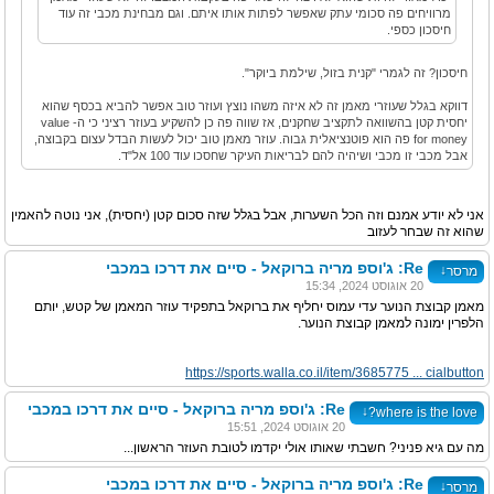
מרוויחים פה סכומי עתק שאפשר לפתות אותו איתם. וגם מבחינת מכבי זה עוד
חיסכון כספי.
חיסכון? זה לגמרי "קנית בזול, שילמת ביוקר".
דווקא בגלל שעוזרי מאמן זה לא איזה משהו נוצץ ועוזר טוב אפשר להביא בכסף שהוא
יחסית קטן בהשוואה לתקציב שחקנים, אז שווה פה כן להשקיע בעוזר רציני כי ה- value
for money פה הוא פוטנציאלית גבוה. עוזר מאמן טוב יכול לעשות הבדל עצום בקבוצה,
אבל מכבי זו מכבי ושיהיה להם לבריאות העיקר שחסכו עוד 100 אל"ד.
אני לא יודע אמנם וזה הכל השערות, אבל בגלל שזה סכום קטן (יחסית), אני נוטה להאמין
שהוא זה שבחר לעזוב
Re: ג'וספ מריה ברוקאל - סיים את דרכו במכבי
↓
מרסר
20 אוגוסט 2024, 15:34
מאמן קבוצת הנוער עדי עמוס יחליף את ברוקאל בתפקיד עוזר המאמן של קטש, יותם
הלפרין ימונה למאמן קבוצת הנוער.
https://sports.walla.co.il/item/3685775 ... cialbutton
Re: ג'וספ מריה ברוקאל - סיים את דרכו במכבי
↓
where is the love?
20 אוגוסט 2024, 15:51
מה עם גיא פניני? חשבתי שאותו אולי יקדמו לטובת העוזר הראשון...
Re: ג'וספ מריה ברוקאל - סיים את דרכו במכבי
↓
מרסר