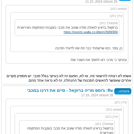
28 אוגוסט 2024, 11:15
omerk כתב:
עידן כתב:
שמואל1 כתב:
ברוקאל בראיון לוואלה מודה שעזב את מכבי בעקבות המתקפה האיראנית
https://sports.walla.co.il/item/3686966
כן, צפוי. כמו שרשמתי כבר פה שזו לדעתי הסיבה.
ובעיקר כי מרבי רצו לחסוך את השכר שלו
אשתו לא רצתה להישאר פה, אז לא, הפעם זה לא בעיקר בגלל מכבי. יש מספיק מקרים
אחרים שאפשר להאשים חסכנות של ההנהלה, זה לא נראה אחד מהם.
Re: ג'וספ מריה ברוקאל - סיים את דרכו במכבי
↓
omerk
28 אוגוסט 2024, 17:18
עידן כתב:
omerk כתב:
עידן כתב:
שמואל1 כתב:
ברוקאל בראיון לוואלה מודה שעזב את מכבי בעקבות המתקפה
האיראנית