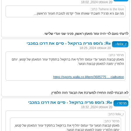
20 אוגוסט 2024, 18:02
where is the love? כתב:
מה עם גיא פניני? חשבתי שאותו אולי יקדמו לטובת העוזר הראשון...
לדעתי נועם לוי יהיה עזור מאמן ראשון, פניני שני ועדי שלישי.
Re: ג'וספ מריה ברוקאל - סיים את דרכו במכבי
↓
felix_r
20 אוגוסט 2024, 18:25
מרסר כתב:
מאמן קבוצת הנוער עדי עמוס יחליף את ברוקאל בתפקיד עוזר המאמן של קטש, יותם
הלפרין ימונה למאמן קבוצת הנוער.
https://sports.walla.co.il/item/3685775 ... cialbutton
לא הבנתי למה החזירו למערכת את הבוגד הזה הלפרין.
Re: ג'וספ מריה ברוקאל - סיים את דרכו במכבי
↓
מרסר
20 אוגוסט 2024, 18:32
felix_r כתב:
מרסר כתב:
מאמן קבוצת הנוער עדי עמוס יחליף את ברוקאל בתפקיד עוזר המאמן של קטש,
יותם הלפרין ימונה למאמן קבוצת הנוער.