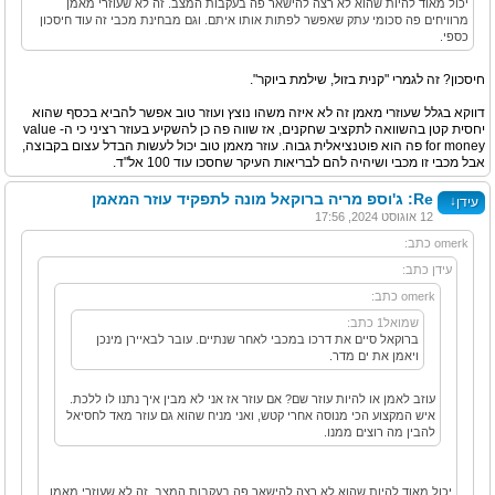
יכול מאוד להיות שהוא לא רצה להישאר פה בעקבות המצב. זה לא שעוזרי מאמן
מרוויחים פה סכומי עתק שאפשר לפתות אותו איתם. וגם מבחינת מכבי זה עוד חיסכון
כספי.
חיסכון? זה לגמרי "קנית בזול, שילמת ביוקר".
דווקא בגלל שעוזרי מאמן זה לא איזה משהו נוצץ ועוזר טוב אפשר להביא בכסף שהוא
יחסית קטן בהשוואה לתקציב שחקנים, אז שווה פה כן להשקיע בעוזר רציני כי ה- value
for money פה הוא פוטנציאלית גבוה. עוזר מאמן טוב יכול לעשות הבדל עצום בקבוצה,
אבל מכבי זו מכבי ושיהיה להם לבריאות העיקר שחסכו עוד 100 אל"ד.
Re: ג'וספ מריה ברוקאל מונה לתפקיד עוזר המאמן
↓
עידן
12 אוגוסט 2024, 17:56
omerk כתב:
עידן כתב:
omerk כתב:
שמואל1 כתב:
ברוקאל סיים את דרכו במכבי לאחר שנתיים. עובר לבאיירן מינכן
ויאמן את ים מדר.
עוזב לאמן או להיות עוזר שם? אם עוזר אז אני לא מבין איך נתנו לו ללכת.
איש המקצוע הכי מנוסה אחרי קטש, ואני מניח שהוא גם עוזר מאד לחסיאל
להבין מה רוצים ממנו.
יכול מאוד להיות שהוא לא רצה להישאר פה בעקבות המצב. זה לא שעוזרי מאמן