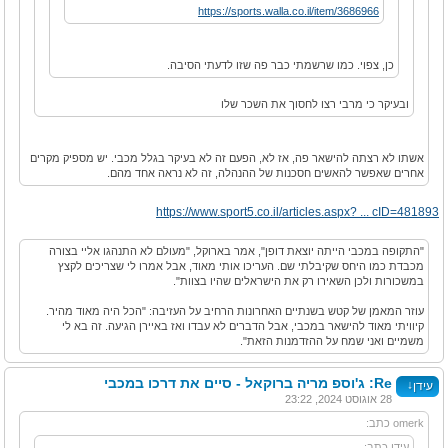
https://sports.walla.co.il/item/3686966
כן, צפוי. כמו שרשמתי כבר פה שזו לדעתי הסיבה.
ובעיקר כי מרבי רצו לחסוך את השכר שלו
אשתו לא רצתה להישאר פה, אז לא, הפעם זה לא בעיקר בגלל מכבי. יש מספיק מקרים
אחרים שאפשר להאשים חסכנות של ההנהלה, זה לא נראה אחד מהם.
https://www.sport5.co.il/articles.aspx? ... cID=481893
"התקופה במכבי הייתה יוצאת דופן", אמר בארוקל, "מעולם לא התנהגו אליי בצורה
מכבדת כמו היחס שקיבלתי שם. העריכו אותי מאוד, אבל אמרו לי שצריכים לקצץ
במשכורות ולכן השאירו רק את הישראלים שהיו בצוות".
עוזר המאמן של קטש בשנתיים האחרונות הרחיב על העזיבה: "הכל היה מאוד מהיר.
קיוויתי מאוד להישאר במכבי, אבל הדברים לא עבדו ואז באיירן הגיעה. זה בא לי
משמיים ואני שמח על ההזדמנות הזאת".
Re: ג'וספ מריה ברוקאל - סיים את דרכו במכבי
↓
עידן
28 אוגוסט 2024, 23:22
omerk כתב:
עידן כתב: