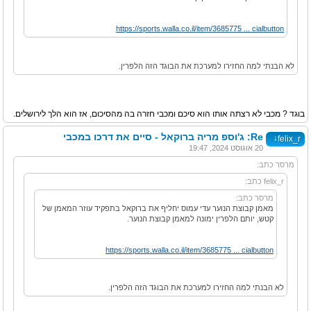
https://sports.walla.co.il/item/3685775 ... cialbutton
לא הבנתי למה החזירו למערכת את הבוגד הזה הלפרין.
בוגד ? מכבי לא רצתה אותו הוא סיכם ומכבי חזרה בה מהסיכום, אז הוא הלך לירושלים.
Re: ג'וספ מריה ברוקאל - סיים את דרכו במכבי
↓
felix_r
20 אוגוסט 2024, 19:47
מרסר כתב:
felix_r כתב:
מרסר כתב:
מאמן קבוצת הנוער עדי עמוס יחליף את ברוקאל בתפקיד עוזר המאמן של
קטש, יותם הלפרין ימונה למאמן קבוצת הנוער.
https://sports.walla.co.il/item/3685775 ... cialbutton
לא הבנתי למה החזירו למערכת את הבוגד הזה הלפרין.