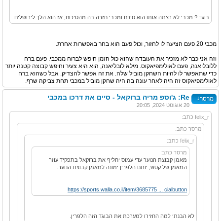
בוגד ? מכבי לא רצתה אותו הוא סיכם ומכבי חזרה בה מהסיכום, אז הוא הלך לירושלים.
מכבי 20 פעם הציעה לו לחזור, וכול פעם הוא בחר באפשרות אחרת.
וזה אני כבר לא מזכיר את העובדה שהוא כול הזמן חיפש לברוח ממכבי. פעם ברח
ללובליאנה, פעם לאולימפיאקוס. מילא לובליאנה, הוא היא צעיר וחיפש קבוצה קטנה יותר
כדי שתאפשר לו להיות השחקן מוביל שלה. את זה אפשר להצדיק. אבל כשהוא ברח
לאולימפיאקוס זה היה לאחר עונה בה היה שחקן מוביל במכבי תחת צביקה שרף.
Re: ג'וספ מריה ברוקאל - סיים את דרכו במכבי
↓
מרסר
20 אוגוסט 2024, 20:05
felix_r כתב:
מרסר כתב:
felix_r כתב:
מרסר כתב:
מאמן קבוצת הנוער עדי עמוס יחליף את ברוקאל בתפקיד עוזר
המאמן של קטש, יותם הלפרין ימונה למאמן קבוצת הנוער.
https://sports.walla.co.il/item/3685775 ... cialbutton
לא הבנתי למה החזירו למערכת את הבוגד הזה הלפרין.