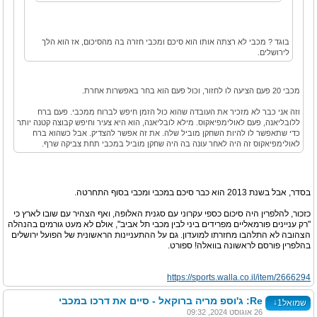
בוגד ? מכבי לא רצתה אותו הוא סיכם ומכבי חזרה בה מהסיכום, אז הוא הלך
לירושלים.
מכבי 20 פעם הציעה לו לחזור, וכול פעם הוא בחר באפשרות אחרת.
וזה אני כבר לא מזכיר את העובדה שהוא כול הזמן חיפש לברוח ממכבי. פעם ברח
ללובליאנה, פעם לאולימפיאקוס. מילא לובליאנה, הוא היא צעיר וחיפש קבוצה קטנה יותר
כדי שתאפשר לו להיות השחקן מוביל שלה. את זה אפשר להצדיק. אבל כשהוא ברח
לאולימפיאקוס זה היה לאחר עונה בה היה שחקן מוביל במכבי תחת צביקה שרף.
בסדר, אבל בשנת 2013 הוא כבר סיכם במכבי ומכבי בסוף התחרטה.
כזכור, להלפרין היה סיכום כספי עקרוני עם סגנית האלופה, ואף הצהיר עם שובו לארץ כי
"רק עניינים פורמאליים מפרידים ביני לבין מכבי תל אביב", אולם לא מעט גורמים בהנהלה
הצהובה לא התלהבו מחזרתו למועדון. גם על ההתעניינות הראשונית של הפועל ירושלים
בהלפרין פורסם לראשונה בוואלה! ספורט.
https://sports.walla.co.il/item/2666294
Re: ג'וספ מריה ברוקאל - סיים את דרכו במכבי
↓
שמואל1
26 אוגוסט 2024, 09:32