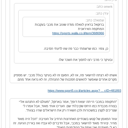
omerk כתב:
עידן כתב:
שמואל1 כתב:
ברוקאל בראיון לוואלה מודה שעזב את מכבי בעקבות
המתקפה האיראנית
https://sports.walla.co.il/item/3686966
כן, צפוי. כמו שרשמתי כבר פה שזו לדעתי הסיבה.
ובעיקר כי מרבי רצו לחסוך את השכר שלו
אשתו לא רצתה להישאר פה, אז לא, הפעם זה לא בעיקר בגלל מכבי. יש מספיק
מקרים אחרים שאפשר להאשים חסכנות של ההנהלה, זה לא נראה אחד מהם.
https://www.sport5.co.il/articles.aspx? ... cID=481893
"התקופה במכבי הייתה יוצאת דופן", אמר בארוקל, "מעולם לא התנהגו אליי
בצורה מכבדת כמו היחס שקיבלתי שם. העריכו אותי מאוד, אבל אמרו לי
שצריכים לקצץ במשכורות ולכן השאירו רק את הישראלים שהיו בצוות".
עוזר המאמן של קטש בשנתיים האחרונות הרחיב על העזיבה: "הכל היה מאוד
מהיר. קיוויתי מאוד להישאר במכבי, אבל הדברים לא עבדו ואז באיירן הגיעה. זה
בא לי משמיים ואני שמח על ההזדמנות הזאת".