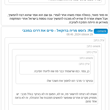
אז מוזר מאוד, בוואלה אמרו משהו אחר לגמרי. גם שם הוא אמר שהוא רצה להמשיך,
אבל אשתו אמרה לו שהיא לא מוכנה להמשיך עונה נוספת בישראל אחרי המתקפה
מאיראן וזו הייתה הסיבה לעזיבה.
Re: ג'וספ מריה ברוקאל - סיים את דרכו במכבי
↓
omerk
29 אוגוסט 2024, 08:46
עידן כתב:
omerk כתב:
עידן כתב:
omerk כתב:
עידן כתב:
כן, צפוי. כמו שרשמתי כבר פה שזו לדעתי הסיבה.
ובעיקר כי מרבי רצו לחסוך את השכר שלו
אשתו לא רצתה להישאר פה, אז לא, הפעם זה לא בעיקר בגלל מכבי. יש
מספיק מקרים אחרים שאפשר להאשים חסכנות של ההנהלה, זה לא נראה
אחד מהם.