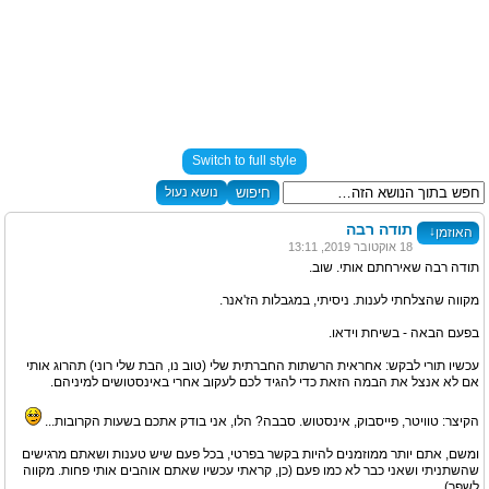
Switch to full style
נושא נעול
תודה רבה
↓
האוזמן
18 אוקטובר 2019, 13:11
תודה רבה שאירחתם אותי. שוב.
מקווה שהצלחתי לענות. ניסיתי, במגבלות הז'אנר.
בפעם הבאה - בשיחת וידאו.
עכשיו תורי לבקש: אחראית הרשתות החברתית שלי (טוב נו, הבת שלי רוני) תהרוג אותי
אם לא אנצל את הבמה הזאת כדי להגיד לכם לעקוב אחרי באינסטושים למיניהם.
הקיצר: טוויטר, פייסבוק, אינסטוש. סבבה? הלו, אני בודק אתכם בשעות הקרובות...
ומשם, אתם יותר ממוזמנים להיות בקשר בפרטי, בכל פעם שיש טענות ושאתם מרגישים
שהשתניתי ושאני כבר לא כמו פעם (כן, קראתי עכשיו שאתם אוהבים אותי פחות. מקווה
לשפר).