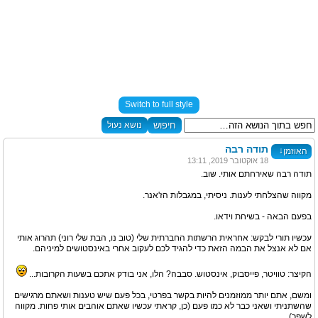
Switch to full style
נושא נעול
תודה רבה
↓
האוזמן
18 אוקטובר 2019, 13:11
תודה רבה שאירחתם אותי. שוב.
מקווה שהצלחתי לענות. ניסיתי, במגבלות הז'אנר.
בפעם הבאה - בשיחת וידאו.
עכשיו תורי לבקש: אחראית הרשתות החברתית שלי (טוב נו, הבת שלי רוני) תהרוג אותי
אם לא אנצל את הבמה הזאת כדי להגיד לכם לעקוב אחרי באינסטושים למיניהם.
הקיצר: טוויטר, פייסבוק, אינסטוש. סבבה? הלו, אני בודק אתכם בשעות הקרובות...
ומשם, אתם יותר ממוזמנים להיות בקשר בפרטי, בכל פעם שיש טענות ושאתם מרגישים
שהשתניתי ושאני כבר לא כמו פעם (כן, קראתי עכשיו שאתם אוהבים אותי פחות. מקווה
לשפר).