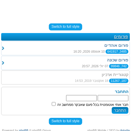
Switch to full style
פורומים
פורום אוהדים
3485, 641917
10 אוגוסט 2026, 16:20
פורום שכונה
742, 99846
07 יולי 2026, 20:57
קטגוריית ארכיון
187, 11267
18 אוקטובר 2019, 14:53
התחבר
חבר אותי אוטומטית בכל פעם שאבקר ממחשב זה
Switch to full style
Powered by
phpBB
© phpBB Group.
.
phpBB Mobile / SEO by
Artodia