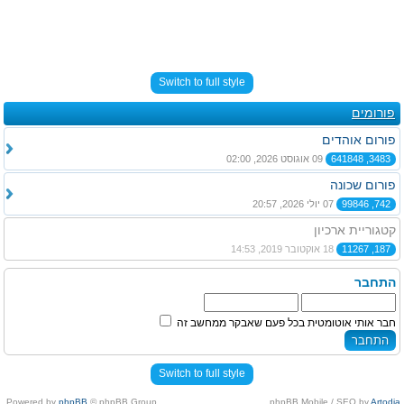
Switch to full style
פורומים
פורום אוהדים
3483, 641848
09 אוגוסט 2026, 02:00
פורום שכונה
742, 99846
07 יולי 2026, 20:57
קטגוריית ארכיון
187, 11267
18 אוקטובר 2019, 14:53
התחבר
חבר אותי אוטומטית בכל פעם שאבקר ממחשב זה
Switch to full style
Powered by
phpBB
© phpBB Group.
.
phpBB Mobile / SEO by
Artodia