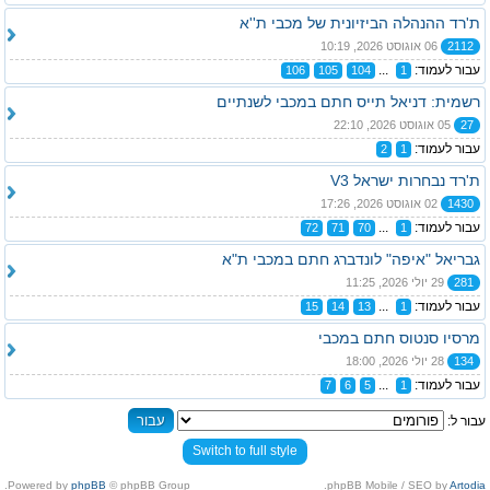
ת'רד ההנהלה הביזיונית של מכבי ת''א
2112
06 אוגוסט 2026, 10:19
עבור לעמוד:
...
106
105
104
1
רשמית: דניאל תייס חתם במכבי לשנתיים
27
05 אוגוסט 2026, 22:10
עבור לעמוד:
2
1
ת'רד נבחרות ישראל V3
1430
02 אוגוסט 2026, 17:26
עבור לעמוד:
...
72
71
70
1
גבריאל "איפה" לונדברג חתם במכבי ת"א
281
29 יולי 2026, 11:25
עבור לעמוד:
...
15
14
13
1
מרסיו סנטוס חתם במכבי
134
28 יולי 2026, 18:00
עבור לעמוד:
...
7
6
5
1
עבור ל:
Switch to full style
Powered by
phpBB
© phpBB Group.
.
phpBB Mobile / SEO by
Artodia