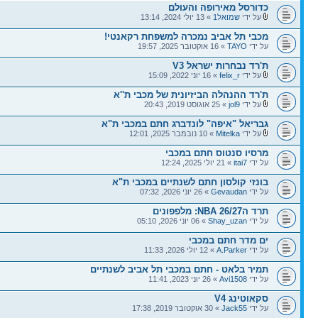
כדורסל מאירופה והעולם
על ידי
שמואל1
» 13 יולי 2024, 13:14
מכבי תל אביב נמכרה למשפחת רקאנטי!
על ידי
TAYO
» 16 אוקטובר 2025, 19:57
ת'רד נבחרות ישראל V3
על ידי
felix_r
» 16 יוני 2022, 15:09
ת'רד ההנהלה הביזיונית של מכבי ת''א
על ידי
jol9
» 25 אוגוסט 2019, 20:43
גבריאל "איפה" לונדברג חתם במכבי ת"א
על ידי
Mitelka
» 10 נובמבר 2025, 12:01
מרסיו סנטוס חתם במכבי
על ידי
itai7
» 21 יולי 2025, 12:24
בונזי קולסון חתם לשנתיים במכבי ת"א
על ידי
Gevaudan
» 26 יוני 2026, 07:32
תרד הNBA 26/27: מלפפונים
על ידי
Shay_uzan
» 06 יוני 2026, 05:10
ים מדר חתם במכבי
על ידי
A.Parker
» 12 יולי 2026, 11:33
תמיר בלאט - חתם במכבי תל אביב לשנתיים
על ידי
Avi1508
» 26 יוני 2023, 11:41
סקאוטינג V4
על ידי
Jack55
» 30 אוקטובר 2019, 17:38