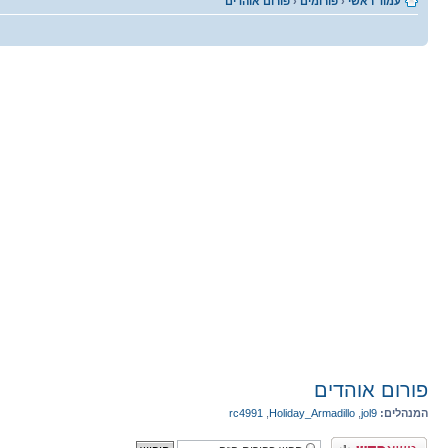
עמוד ראשי
‹
פורומים
‹
פורום אוהדים
פורום אוהדים
המנהלים:
jol9
,
Holiday_Armadillo
,
rc4991
פרסם נושא חדש