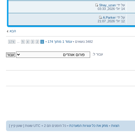
הודעה
על ידי
Shay_uzan
אחרונה
14 יולי 2026, 03:33
הודעה
על ידי
A.Parker
אחרונה
12 יולי 2026, 21:07
הבא
3482 נושאים •
עמוד
1
מתוך
174
•
...
174
5
4
3
2
1
עבור ל:
הצוות
•
מחק את כל עוגיות המערכת
• כל הזמנים הם UTC + 2 שעות [ שעון קיץ ]