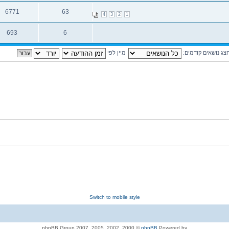
תגובות
צפיות
6771
63
4
3
2
1
תגובות
צפיות
693
6
תגובות
צפיות
צג נושאים קודמים:
מיין לפי
Switch to mobile style
© 2000, 2002, 2005, 2007 phpBB Group
phpBB
Powered by