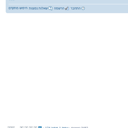
חיפוש מתקדם
התחבר
הרשמה
שאלות נפוצות
3482 נושאים •
עמוד
1
מתוך
174
•
...