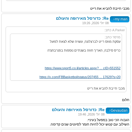
מכבי חייבת להביא את רייט
Re: כדורסל מאירופה והעולם
↓
my man
08 יולי 2026, 19:26
A.Parker כתב:
מרסר כתב:
עסקת מוזס רייט לברצלונה, עשויה שלא לצאת לפועל
כריס סילבה, האריך חוזה בשנתיים נוספות בפנרבחצ'ה
https://www.sport5.co.il/articles.aspx? ... cID=551552
https://x.com/FBBasketbol/status/207455 ... 17629?s=20
מכבי חייבת להביא את רייט
חלום
Re: כדורסל מאירופה והעולם
↓
Gevaudan
08 יולי 2026, 19:46
הגבוה הכי טוב במפעל בעיניי.
השילוב עם קטש יכול להיות חומר לסיוטים שנים קדימה.