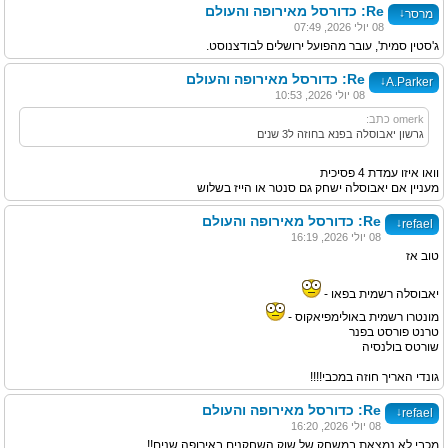
Re: כדורסל מאירופה והעולם
↓
מרסר
08 יולי 2026, 07:49
ג'סטין סמית', עובר מהפועל ירושלים לבודצנוסט.
Re: כדורסל מאירופה והעולם
↓
A.Parker
08 יולי 2026, 10:53
omerk כתב:
גרשון יאבוסלה בפנא בחוזה ל3 שנים
וואו איזו עמדת 4 פסיכית
מעניין אם יאבוסלה ישחק גם סנטר או הייז בשלוש
Re: כדורסל מאירופה והעולם
↓
refael
08 יולי 2026, 16:19
טוב אז
יאבוסלה רשמית בפאו -
מונטרו רשמית באולימפיאקוס -
טרנט פורסט בפנר
שורטס בולנסיה
גונדי האריך חוזה במכבי!!!!
Re: כדורסל מאירופה והעולם
↓
refael
08 יולי 2026, 16:20
מכבי לא נמצאת במשחק של שוק השחקנים באירופה שנים!!