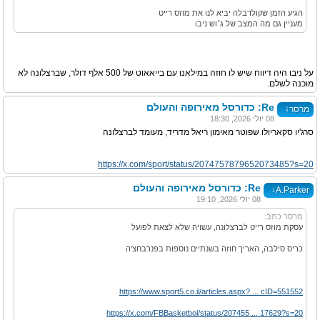
הגיע הזמן שקולדבלה יביא לנו את מוזס רייט
מעניין גם מה המצב של ג׳וש ניבו
על ניבו היה דיווח שיש לו חוזה במילאנו עם בייאאוט של 500 אלף דולר, שברצלונה לא
מוכנה לשלם.
Re: כדורסל מאירופה והעולם
↓
מרסר
08 יולי 2026, 18:30
סרג'יו סקאריולו שפוטר מאימון ריאל מדריד, מעומד לברצלונה
https://x.com/sport/status/2074757879652073485?s=20
Re: כדורסל מאירופה והעולם
↓
A.Parker
08 יולי 2026, 19:10
מרסר כתב:
עסקת מוזס רייט לברצלונה, עשויה שלא לצאת לפועל
כריס סילבה, האריך חוזה בשנתיים נוספות בפנרבחצ'ה
https://www.sport5.co.il/articles.aspx? ... cID=551552
https://x.com/FBBasketbol/status/207455 ... 17629?s=20