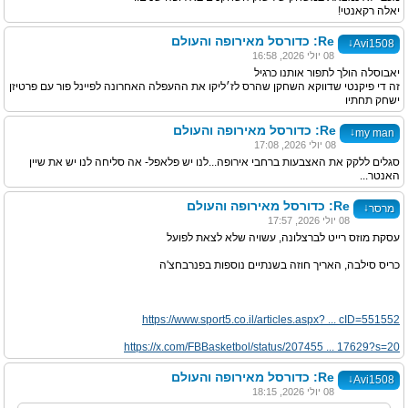
יאלה רקאנטי!
Re: כדורסל מאירופה והעולם
↓
Avi1508
08 יולי 2026, 16:58
יאבוסלה הולך לתפור אותנו כרגיל
זה די פיקנטי שדווקא השחקן שהרס לז׳ליקו את ההעפלה האחרונה לפיינל פור עם פרטיזן
ישחק תחתיו
Re: כדורסל מאירופה והעולם
↓
my man
08 יולי 2026, 17:08
סגלים ללקק את האצבעות ברחבי אירופה...לנו יש פלאפל- אה סליחה לנו יש את שיין
האנטר...
Re: כדורסל מאירופה והעולם
↓
מרסר
08 יולי 2026, 17:57
עסקת מוזס רייט לברצלונה, עשויה שלא לצאת לפועל
כריס סילבה, האריך חוזה בשנתיים נוספות בפנרבחצ'ה
https://www.sport5.co.il/articles.aspx? ... cID=551552
https://x.com/FBBasketbol/status/207455 ... 17629?s=20
Re: כדורסל מאירופה והעולם
↓
Avi1508
08 יולי 2026, 18:15