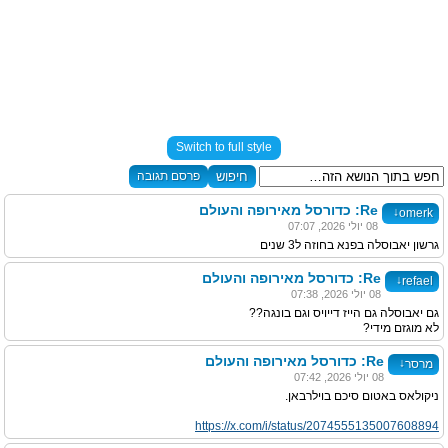
Switch to full style
פרסם תגובה
Re: כדורסל מאירופה והעולם
↓
omerk
08 יולי 2026, 07:07
גרשון יאבוסלה בפנא בחוזה ל3 שנים
Re: כדורסל מאירופה והעולם
↓
refael
08 יולי 2026, 07:38
גם יאבוסלה גם הייז דייויס וגם בונגה??
לא מוגזם מידי?
Re: כדורסל מאירופה והעולם
↓
מרסר
08 יולי 2026, 07:42
ניקולאס באטום סיכם בוילרבאן.
https://x.com/i/status/2074555135007608894