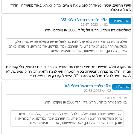
הישג מרשים. עכשיו נשאר רק לפגוש את מצרים, מרוקו ואיראן באולימפיאדה, והדרך
למדליה סלולה.
Re: ת'רד כדורגל כללי V3
↓
אחדשיודע
02 יולי 2023, 22:47
באולימפיאדה מותר 3 חריגי גיל (ילידי 2000 או מוקדם יותר).
ואלה שמות שנתוני 2000 שלא יוכלו להירשם לאולימפיאדה (אלא אם יירשמו כחלק
משלושת החריגים): דניאל פרץ, עדן קארצב, עמרי גנדלמן, אור בלוריאן, זיו מורגן, כארם
ג'אבר, גיל כהן, יואב הופמייסטר, ארד בר והישאם לאיוס
אני מקווה שלא יתפייפו יותר מידי ויבחרו את החריגי גיל הכי טובים בנמצא, בלי קשר אם
הם היו חלק מהנבחרת הצעירה. בסוף המטרה היא לנצח ולהגיע הכי רחוק שאפשר. לא
לעשות נעים לכולם. מכל הרשימה הנ״ל, הייתי לוקח רק את דניאל פרץ.
Re: ת'רד כדורגל כללי V3
↓
שמואל1
02 יולי 2023, 22:53
אחדשיודע כתב:
באולימפיאדה מותר 3 חריגי גיל (ילידי 2000 או מוקדם יותר).
ואלה שמות שנתוני 2000 שלא יוכלו להירשם לאולימפיאדה (אלא אם יירשמו
כחלק משלושת החריגים): דניאל פרץ, עדן קארצב, עמרי גנדלמן, אור בלוריאן, זיו
מורגן, כארם ג'אבר, גיל כהן, יואב הופמייסטר, ארד בר והישאם לאיוס