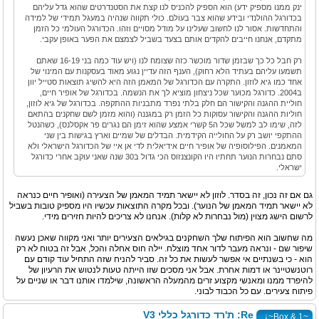
ינק ממנו מספיק ידע) הוא הספיק להכניס לנו קצת את הסטנדרטים שהוא גדל עליהם
בכדורגל ההולנדי ובידע שהוא צבר בעולם. כולי תקווה שנהיה במעגל תמידי של למידה
והתחדשות. אסור לנו לחשוב שעלינו על מודל מסויים וזהו. הכדורגל העולמי כל הזמן
מתקדם, אנחנו חייבים להקדים אותם בצעד בשביל לצמצם את הפער באופן עקבי.
רק חבל כל כך שבזמן שדור מוכשר כזה שצומח לנו (ויש עוד כמה בני 16-19 שאתם
תשמעו עליהם בעתיד הלא רחוק), הענף הזה עדיין נגוע מאוד בעסקנות עם המינוי של
אחד כמו גיא לוזון. התקרה עם הכדורגל של המאמן הזה היא להשיג תוצאות סטייל יוון
ב2004. כדורגל מכוער שכל ניצחון מוציא לך את הנשמה. בכדורגל של אופיר חיים,
חוליית ההגנה והקישור הם חלק בלתי נפרד מתבניות ההתקפה. בכדורגל של גיא לוזון,
חוליות ההגנה והקישור עסוקות כל הזמן רק במגננה (והוא מזמן לשם שחקנים בהתאם
לזה, שימו לב למשל שכל ה5 קשרי אמצע שהוא זימן הם נגרים פר אקסלנס), כשהנטל
ההתקפי יושב רק על החולייה הקידמית. הבדלים של שמיים וארץ בגישות בין שני
המאמנים. הפילוסופיה של אופיר חיים אידיאלית לדי אן איי של הכדורגל הישראלי ולא
סתם נבחרות הנוער תחתיו היו הקונצנזוס הכי גדול ב30 שנה שאני עוקב אחרי כדורגל
ישראלי.
גם אם זה נכון, זה בסדר. לוזון לא יישאר תמיד המאמן של הצעירה (ואופיר חיים כנראה
לא יישאר תמיד המאמן של הנוער). ובכל מקרה התוצאות עכשיו היו מספיק טובות בשביל
לרשום הישג מצוין (מול נבחרות לא קלות). אנחנו לא צריכים להיות חזירים מידי.
מה שחשוב הוא הפיתוח שלך השחקנים בגילאים הצעירים יותר ואני מקווה שאכן נעשה
שיפור שם - ונראה מעבר לדור אחד מוצלח. יילה חוס אחלה והכל, אבל זה בטוח לא רק
הוא - כי בשנתיים אי אפשר לעשות את כל זה. סביר להניח שזה התחיל עוד קודם עם
רוטנשטיינר או דמות אחרת. אבל אני מסכים שזו הייתה טעות לנטוש את הרעיון של
להיפרד ממנו ומאנשי מקצוע זרים מהמעלה הראשונה, שילמדו אותנו דבר או שניים על
פיתוח צעירים. עם כל הכבוד לבוני.
Re: ת'רד כדורגל כללי V3
↓
~Box & 1~