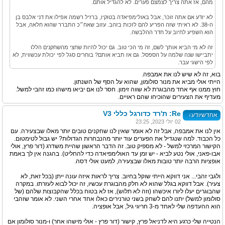
מהם, אז אתה צריך לצמצם פערים. לא להגדיל אותם.
לא יודע אם אתה זוכר, אבל באולימפיאדה בטוקיו, ברזיל רשמה אפילו את דני אלבס בן
ה-38. לא ראיתי שזה הפריע להם לזכות בזהב. עזוב שאח״כ התברר שהוא חלאה, אבל
הוא השפיע לחיוב על חדר ההלבשה.
זה לא מי הביא אותך לשם, זה מי הכי טוב. גם יכול להיות שחצי מהשחקנים הללו
יתביישו שנה שלמה על הספסל. גם אז תביא אותם? בוחרים סגל לפי יכולת עכשווית, לא
לפי הישגי עבר.
בוא, זה לא שיש לנו את אמבפה.
הייתי אולי מביא את מנור סולומון, שהוא על הסף של השנתון.
חוץ ממנו אף אחד מהבוגרת לא שווה זימון. חסר לנו אם יביאו מישהו כמו זהבי למשל.
מעדיף את הצעירים שהוכיחו שהם ראויים.
Re: ת'רד כדורגל כללי V3
↓
אחדשיודע
02 יולי 2023, 23:25
אין לנו את אמבפה, אבל זה לא אומר שאין לנו שחקנים טובים יותר מאלו שבצעירה. עם
כל הכבוד. למה שנגדיל את הפערים עוד יותר מהנבחרות הגדולות? יש גבול לטימטום.
הקישור המרכזי למשל - לא מספיק טוב. זה הדבר הראשון שהיית משדרג (דור פרץ, אולי
אבו-פאני, אולי נטע לביא - יש זמן עד האולימפיאדה כדי להחליט). בהגנה אין לך באמת
אופציות הרבה יותר טובות מאלו שבצעירה, למעט אולי דסה.
ולגבי זהבי... אני דווקא הייתי שוקל בחיוב. צריך לראות איזה עונה ייתן (בכל זאת, לא
צעיר). אבל דווקא בגלל שהוא לא חלק מהבוגרת עכשיו, זה יכול לבוא לעזרתו. במקרה
שהבוגרים יעלו ליורו איכשהו (וזה לא תלוש), אז לא בטוח בכלל שהקבוצות שלהם (של
סולומון למשל) יתנו להם לשחק בשני טורנירים כאלו אחד אחרי השני. לא אומר שזהבי
הוא ההעדפה שלי לאחד מ-3 חריגי גיל, אבל אופציה.
הנטייה שלי כרגע היא לדניאל פרץ, קישור (דור פרץ - אולי מישהו אחר) ו-מנור סולומון אם