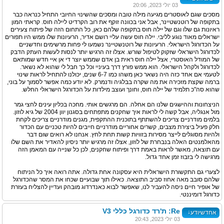
03 יולי 2023, 20:06
מסכים שגם לאוסטרים מגיעה מילה טובה ומסכים שהשינוי החיובי התחיל כנראה כבר
בתקופה של רוטנשטיינר, אבל אני בכוונה זוקף את רוב הקרדיט ליילה חוס. קראתי המון
ראיונות גם שלו וגם של יילה חוס בתקופה שלהם כאן, כל התחום הזה של פיתוח צעירים
ישראלים מאוד נוגע לליבי. יילה חוס עשה עליי רושם אדיר, הרעיונות שלו ממש היו תפורים
על הכדורגל הישראלי. הרעיונות של רוטנשטיינר נשמעו לי פחות מרשימים וחדשניים
לכדורגל הישראלי שזקוק לטיפול שורש. אצלו זה הרגיש יותר לנסות לעשות העתק הדבק
של המודל האוסטרי, אצל יילה חוס ראית בן אדם שממש יוצר די אן איי חדש שמותאם
לכדורגל ולקהל הישראלי. הוא ממש פורץ דרך בעיניי וכל כך חבל לי שהוא לא נשאר.
לטעמי אם אחד כזה היה נשאר כאן משהו כמו 6-7 שנים, יכולנו להתחיל לראות שינוי
ברמה שקצת מזכירה את מה שקרה בבלגיה ודנמרק. לא יודע כמה אפשר לסמוך על בוני,
שהוא סה"כ תלמיד של יילה חוס, וחונך ועוצב מילדות על הכדורגל הישראלי החלש.
הניצחונות וההישגים שלנו הם אחלה. הם מרגשים אותי. מחכה בכליון עינים לחצי גמר
מול אנגליה, אבל קשה לי לראות איך שחקנים מתפתחים בסגנון יוון 2004 של גיא לוזון.
בלמים מודרניים צריכים להשתתף בתוכנית ההתקפית, מגנים מודרניים צריכים לקחת
חלק פעיל ביצירת מצבים, קשרים אחוריים מודרניים חייבים להיות טכניים עם הכדור
ולהיות מסוגלים לייצר מסירות בזוויות קשות תחת לחץ. אנחנו לא רואים שום דבר
מהאלמנטים האלה בנבחרת של לוזון, אצלו זה מרגיש יותר ניסיון להאדיר את השם שלו
עם תוצאה, מאשר לראות באמת דרך ופיתוח שחקנים, לכן כל שנייה עם המאמן הזה
מרגישה לי בזבוז זמן אחד גדול.
לצערי גם התקשורת הישראלית היא עסקונה אחת גדולה. אתה רואה איך כל הניתוח
שלהם סובב מאה אחוז סביב התוצאה. כאילו תוך שבועיים שכחו את המסר שהכדורגל
של אופיר חיים ניסה להעביר לנו, שאפשר לבוא כאנדרדוג מובהק ועדיין להצליח בעזרת
כדורגל דומיננטי.
Re: ת'רד כדורגל כללי V3
↓
אחדשיודע
03 יולי 2023, 20:43