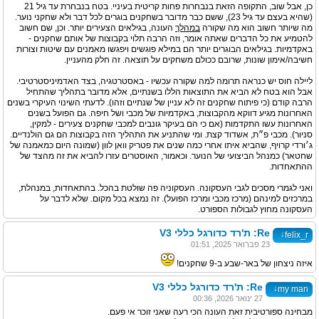
כן, אבל שוב, התקופה הזאת בנבחרות פחות קריטית בעיניי. בטח בנבחרת עד גיל 21
(שהיא בעצם עד גיל 23), ששם כבר מדובר בשחקנים בוגרים לכל דבר ולא שחקני נוער.
מה שיותר חשוב הוא מה שקורה
במהלך
העונה, בגילאים הצעירים יותר. וכן, שם חשוב
להטמיע את כל הדברים שאתה אומר, וזה הרבה תלוי בקבוצות של אותם שחקנים -
באקדמיות. בגילאים הבוגרים יותר הם במילא פוגשים ויפגשו מאמנים עם שיטות וצורות
חשיבה/אימון שונות, שרובם ככולם משחקים על תוצאה. זה חלק מהעניין.
ליילה חוס יש כנראה תרומה למה שקורה עכשיו - באסטרטגיה, בצד האדמיניסטרטיבי.
אבל הוא בטח לא הביא את התוצאות הללו בשנתיים, אלא מדובר בתהליך שהתחיל
הרבה קודם (כי פיתוח שחקנים זה לא עניין של שנתיים וזהו). לדעתי השינוי העיקרי בשנים
האחרונות מגיע דווקא מהקבוצות, באקדמיות של מכבי ושל חיפה. גם הפועל בשנים
האחרונות עשו התקדמות (אם כי הם בעיקר גונבים למכבי שחקנים צעירים - למקין,
סניור). מכבי פ״ת, אשדוד קצת. ומי שהתניע את התהליך הזה בקבוצות הם גם הולנדיים.
ג׳ורדי קרויף, שהביא איתו אחרי כמה שנים את פטריק וואן לוון (שמונה היום כמאמנה של
שחטאר) כמנהל הביצועי של הנוער. וכאמור, האוסטרים עזרו להביא את זה מהצד של
ההתאחדות.
ואני לגמרי מסכים לגבי העסקונה. העסקוניה פה שולטת בהכל. בהתאחדות, במנהלת,
במרכזים למינהם (מרכז מכבי ומרכז הפועל). זה נמצא בכל מקום. שלא לדבר על
העסקונה מחוץ לגבולות הספורט.
Re: ת'רד כדורגל כללי V3
↓
felix_r
23 פברואר 2025, 01:51
איזה ניצחון של באר-שבע ב-9 שחקנים!
Re: ת'רד כדורגל כללי V3
↓
my man
27 ינואר 2026, 00:36
מבחינה ספורטיבית זאת העונה הכי רעה שאני זוכר אי פעם.