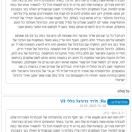
לעבודה שהוא עשה בשנתיים שלו כאן. מדובר באחד המומחים היותר טובים באירופה
לפיתוח צעירים, ובשהות שלו כאן (היינו חייבים לעשות הכל כדי להשאיר אותו עוד כמה
שנים לפחות, אבל העסקנים ויתרו עליו בקלות כי חשבו שבשנתיים האלה בוני גינצבורג
ינק ממנו מספיק ידע) הוא הספיק להכניס לנו קצת את הסטנדרטים שהוא גדל עליהם
בכדורגל ההולנדי ובידע שהוא צבר בעולם. כולי תקווה שנהיה במעגל תמידי של למידה
והתחדשות. אסור לנו לחשוב שעלינו על מודל מסויים וזהו. הכדורגל העולמי כל הזמן
מתקדם, אנחנו חייבים להקדים אותם בצעד בשביל לצמצם את הפער באופן עקבי.
רק חבל כל כך שבזמן שדור מוכשר כזה שצומח לנו (ויש עוד כמה בני 16-19 שאתם
תשמעו עליהם בעתיד הלא רחוק), הענף הזה עדיין נגוע מאוד בעסקנות עם המינוי של
אחד כמו גיא לוזון. התקרה עם הכדורגל של המאמן הזה היא להשיג תוצאות סטייל יוון
ב2004. כדורגל מכוער שכל ניצחון מוציא לך את הנשמה. בכדורגל של אופיר חיים,
חוליית ההגנה והקישור הם חלק בלתי נפרד מתבניות ההתקפה. בכדורגל של גיא לוזון,
חוליות ההגנה והקישור עסוקות כל הזמן רק במגננה (והוא מזמן לשם שחקנים בהתאם
לזה, שימו לב למשל שכל ה5 קשרי אמצע שהוא זימן הם נגרים פר אקסלנס), כשהנטל
ההתקפי יושב רק על החולייה הקידמית. הבדלים של שמיים וארץ בגישות בין שני
המאמנים. הפילוסופיה של אופיר חיים אידיאלית לדי אן איי של הכדורגל הישראלי ולא
סתם נבחרות הנוער תחתיו היו הקונצנזוס הכי גדול ב30 שנה שאני עוקב אחרי כדורגל
ישראלי.
כל מילה
Re: ת'רד כדורגל כללי V3
↓
אחדשיודע
03 יולי 2023, 10:15
~Box & 1~ כתב:
יילה חוס הוא איש מקצוע אדיר, אני זוקף הרבה מההצלחה של הנבחרות הצעירות שלנו
לעבודה שהוא עשה בשנתיים שלו כאן. מדובר באחד המומחים היותר טובים באירופה
לפיתוח צעירים, ובשהות שלו כאן (היינו חייבים לעשות הכל כדי להשאיר אותו עוד כמה
שנים לפחות, אבל העסקנים ויתרו עליו בקלות כי חשבו שבשנתיים האלה בוני גינצבורג