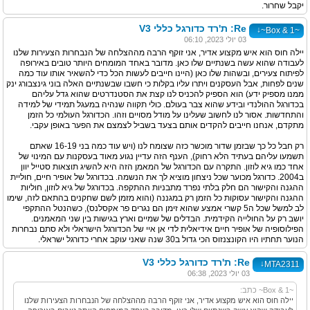
יקבל שחרור.
Re: ת'רד כדורגל כללי V3
↓
~Box & 1~
03 יולי 2023, 06:10
יילה חוס הוא איש מקצוע אדיר, אני זוקף הרבה מההצלחה של הנבחרות הצעירות שלנו
לעבודה שהוא עשה בשנתיים שלו כאן. מדובר באחד המומחים היותר טובים באירופה
לפיתוח צעירים, ובשהות שלו כאן (היינו חייבים לעשות הכל כדי להשאיר אותו עוד כמה
שנים לפחות, אבל העסקנים ויתרו עליו בקלות כי חשבו שבשנתיים האלה בוני גינצבורג ינק
ממנו מספיק ידע) הוא הספיק להכניס לנו קצת את הסטנדרטים שהוא גדל עליהם
בכדורגל ההולנדי ובידע שהוא צבר בעולם. כולי תקווה שנהיה במעגל תמידי של למידה
והתחדשות. אסור לנו לחשוב שעלינו על מודל מסויים וזהו. הכדורגל העולמי כל הזמן
מתקדם, אנחנו חייבים להקדים אותם בצעד בשביל לצמצם את הפער באופן עקבי.
רק חבל כל כך שבזמן שדור מוכשר כזה שצומח לנו (ויש עוד כמה בני 16-19 שאתם
תשמעו עליהם בעתיד הלא רחוק), הענף הזה עדיין נגוע מאוד בעסקנות עם המינוי של
אחד כמו גיא לוזון. התקרה עם הכדורגל של המאמן הזה היא להשיג תוצאות סטייל יוון
ב2004. כדורגל מכוער שכל ניצחון מוציא לך את הנשמה. בכדורגל של אופיר חיים, חוליית
ההגנה והקישור הם חלק בלתי נפרד מתבניות ההתקפה. בכדורגל של גיא לוזון, חוליות
ההגנה והקישור עסוקות כל הזמן רק במגננה (והוא מזמן לשם שחקנים בהתאם לזה, שימו
לב למשל שכל ה5 קשרי אמצע שהוא זימן הם נגרים פר אקסלנס), כשהנטל ההתקפי
יושב רק על החולייה הקידמית. הבדלים של שמיים וארץ בגישות בין שני המאמנים.
הפילוסופיה של אופיר חיים אידיאלית לדי אן איי של הכדורגל הישראלי ולא סתם נבחרות
הנוער תחתיו היו הקונצנזוס הכי גדול ב30 שנה שאני עוקב אחרי כדורגל ישראלי.
Re: ת'רד כדורגל כללי V3
↓
MTA2311
03 יולי 2023, 06:38
~Box & 1~ כתב:
יילה חוס הוא איש מקצוע אדיר, אני זוקף הרבה מההצלחה של הנבחרות הצעירות שלנו