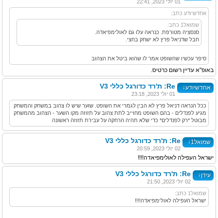
01 יולי 2023, 22:41
אחדשיודע כתב:
שמואל1 כתב:
סנסציה מטורפת. כנראה עלו גם לאולימפיאדה.
חבל שדניאל פרץ לא ישחק בחצי.
סיפר עכשיו שהשופט אמר לו שהוא ביטל את הצהוב
באופ"א עדיין רשום כרטיס.
Re: ת'רד כדורגל כללי V3
↓
אחדשיודע
01 יולי 2023, 23:18
ככל הנראה דניאל פרץ לא הבין לגמרי את השופט. שוער שיש לו צהוב במשחק והמשחק
מגיע לפנדלים - בהם השופט מחוייב לתת צהוב על תזוזה מקו השער - הצהוב מהמשחק
מבוטל *רק לפנדלים* כדי שלא תהיה הרחקה על עבירת תזוזה ראשונה
Re: ת'רד כדורגל כללי V3
↓
שמואל1
02 יולי 2023, 20:59
ישראל העפילה לאולימפיאדה!!!!
Re: ת'רד כדורגל כללי V3
↓
עידן
02 יולי 2023, 21:50
שמואל1 כתב:
ישראל העפילה לאולימפיאדה!!!!