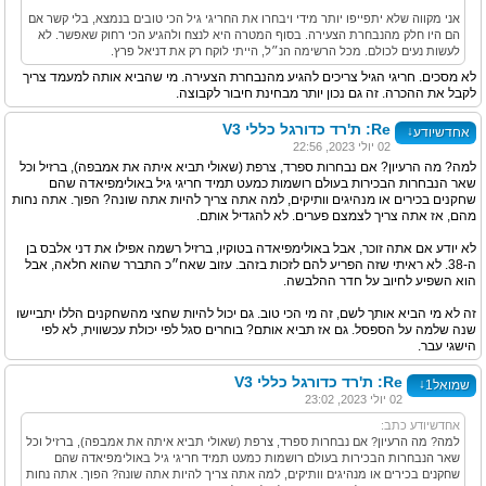
אני מקווה שלא יתפייפו יותר מידי ויבחרו את החריגי גיל הכי טובים בנמצא, בלי קשר אם
הם היו חלק מהנבחרת הצעירה. בסוף המטרה היא לנצח ולהגיע הכי רחוק שאפשר. לא
לעשות נעים לכולם. מכל הרשימה הנ״ל, הייתי לוקח רק את דניאל פרץ.
לא מסכים. חריגי הגיל צריכים להגיע מהנבחרת הצעירה. מי שהביא אותה למעמד צריך
לקבל את ההכרה. זה גם נכון יותר מבחינת חיבור לקבוצה.
Re: ת'רד כדורגל כללי V3
↓
אחדשיודע
02 יולי 2023, 22:56
למה? מה הרעיון? אם נבחרות ספרד, צרפת (שאולי תביא איתה את אמבפה), ברזיל וכל
שאר הנבחרות הבכירות בעולם רושמות כמעט תמיד חריגי גיל באולימפיאדה שהם
שחקנים בכירים או מנהיגים וותיקים, למה אתה צריך להיות אתה שונה? הפוך. אתה נחות
מהם, אז אתה צריך לצמצם פערים. לא להגדיל אותם.
לא יודע אם אתה זוכר, אבל באולימפיאדה בטוקיו, ברזיל רשמה אפילו את דני אלבס בן
ה-38. לא ראיתי שזה הפריע להם לזכות בזהב. עזוב שאח״כ התברר שהוא חלאה, אבל
הוא השפיע לחיוב על חדר ההלבשה.
זה לא מי הביא אותך לשם, זה מי הכי טוב. גם יכול להיות שחצי מהשחקנים הללו יתביישו
שנה שלמה על הספסל. גם אז תביא אותם? בוחרים סגל לפי יכולת עכשווית, לא לפי
הישגי עבר.
Re: ת'רד כדורגל כללי V3
↓
שמואל1
02 יולי 2023, 23:02
אחדשיודע כתב:
למה? מה הרעיון? אם נבחרות ספרד, צרפת (שאולי תביא איתה את אמבפה), ברזיל וכל
שאר הנבחרות הבכירות בעולם רושמות כמעט תמיד חריגי גיל באולימפיאדה שהם
שחקנים בכירים או מנהיגים וותיקים, למה אתה צריך להיות אתה שונה? הפוך. אתה נחות