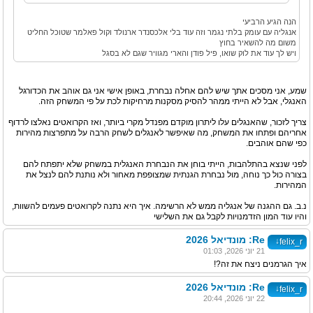
הנה הגיע הרביעי
אנגליה עם עומק בלתי נגמר וזה עוד בלי אלכסנדר ארנולד וקול פאלמר שטוכל החליט
משום מה להשאיר בחוץ
ויש לך עוד את לוק שואו, פיל פודן והארי מגוויר שגם לא בסגל
שמע, אני מסכים אתך שיש להם אחלה נבחרת, באופן אישי אני גם אוהב את הכדורגל
האנגלי, אבל לא הייתי ממהר להסיק מסקנות מרחיקות לכת על פי המשחק הזה.
צריך לזכור, שהאנגלים עלו ליתרון מוקדם מפנדל מקרי ביותר, ואז הקרואטים נאלצו לרדוף
אחריהם ופתחו את המשחק, מה שאיפשר לאנגלים לשחק הרבה על מתפרצות מהירות
כפי שהם אוהבים.
לפני שנצא בהתלהבות, הייתי בוחן את הנבחרת האנגלית במשחק שלא יתפתח להם
בצורה כול כך נוחה, מול נבחרת הגנתית שמצופפת מאחור ולא נותנת להם לנצל את
המהירות.
נ.ב. גם ההגנה של אנגליה ממש לא הרשימה. איך היא נתנה לקרואטים פעמים להשוות,
והיו עוד המון הזדמנויות לקבל גם את השלישי
Re: מונדיאל 2026
↓
felix_r
21 יוני 2026, 01:03
איך הגרמנים ניצח את זה?!
Re: מונדיאל 2026
↓
felix_r
22 יוני 2026, 20:44